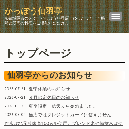
コ
かっぽう仙羽亭
ン
テ
京都城陽市のふぐ・かっぽう料理店 ゆったりとした時
間と最高の料理をご堪能いただけます。
ン
ツ
へ
ス
トップページ
キ
ッ
プ
仙羽亭からのお知らせ
(Enter
を
夏季休業のお知らせ
2026-07-21
押
８月の定休日のお知らせ
2026-07-21
す)
夏季限定 鱧天ぷら始めました。
2026-05-25
当店ではクレジットカードは使えません。
2026-03-02
お米は地元農家産100％を使用。ブレンド米や備蓄米は使